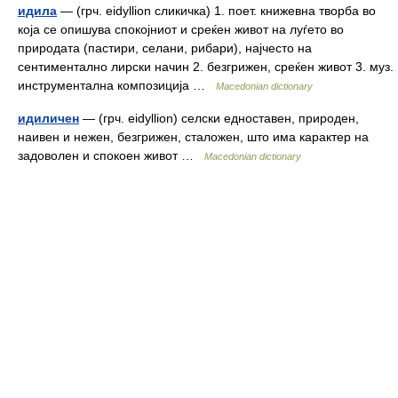
идила
— (грч. eidyllion сликичка) 1. поет. книжевна творба во
која се опишува спокојниот и среќен живот на луѓето во
природата (пастири, селани, рибари), најчесто на
сентиментално лирски начин 2. безгрижен, среќен живот 3. муз.
инструментална композиција …
Macedonian dictionary
идиличен
— (грч. eidyllion) селски едноставен, природен,
наивен и нежен, безгрижен, сталожен, што има карактер на
задоволен и спокоен живот …
Macedonian dictionary