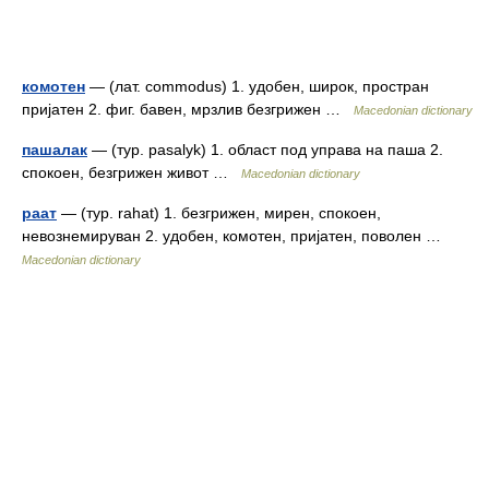
комотен
— (лат. commodus) 1. удобен, широк, простран
пријатен 2. фиг. бавен, мрзлив безгрижен …
Macedonian dictionary
пашалак
— (тур. pasalуk) 1. област под управа на паша 2.
спокоен, безгрижен живот …
Macedonian dictionary
раат
— (тур. rahat) 1. безгрижен, мирен, спокоен,
невознемируван 2. удобен, комотен, пријатен, поволен …
Macedonian dictionary