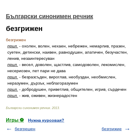
Български синонимен речник
безгрижен
безгрижен
прил.
-
охолен, волен, нехаен, небрежен, немарлив, празен,
суетен, детински, наивен, равнодушен, апатичен, безучастен,
ленив, незаинтересуван
прил.
-
весел, доволен, щастлив, самодоволен, лекомислен,
несериозен, пет пари не дава
прил.
-
безразсъден, вироглав, необуздан, необмислен,
неразумен, дързък, неблагоразумен
прил.
-
добродушен, приветлив, общителен, игрив, сърдечен
прил.
-
жив, оживен, жизнерадостен
Български синонимен речник
.
2013
.
Игры ⚽
Нужна курсовая?
безгрешен
безгрижие