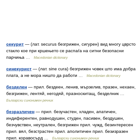
секурит
— (лат. securus безгрижен, сигурен) вид многу цврсто
стакло кое при кршењето се распаѓа на ситни безопасни
парчиња …
Macedonian dictionary
синекурист
— (лат. sine cura) безгрижен човек што има добра
плата, а не мора ништо да работи …
Macedonian dictionary
безделен
— прил. бездеен, ленив, мързелив, празен, нехаен,
безгрижен, лентяй, негодяй, празноскитащ, безделник …
Български синонимен речник
безразличен
— прил. безучастен, хладен, апатичен,
индиферентен, равнодушен, студен, пасивен, бездушен,
безчувствен, неутрален, безгрижен прил. чужд, безинтересен
прил. вял, безстрастен прил. аполитичен прил. безизразен
прил. коравосърд …
Български синонимен речник